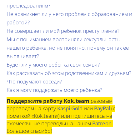
преследованиям?
Не возникнет ли у него проблем с образованием и
работой?
Не совершает ли мой ребенок преступление?
Мы с пониманием восприняли сексуальность
нашего ребенка, но не понятно, почему он так ее
выпячивает?
Будет ли у моего ребенка своя семья?
Как рассказать об этом родственникам и друзьям?
Что подумают соседи?
Как я могу поддержать моего ребенка?
Поддержите работу Kok.team
разовым
переводом на карту
Kaspi Gold
или
PayPal
(с
пометкой «Kok.team») или подпишитесь на
ежемесячные переводы на нашем
Patreon
.
Большое спасибо!