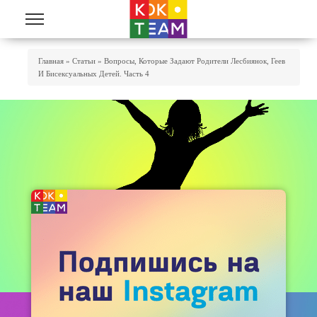
Перейти к основному содержанию
Вы Здесь
Главная
»
Статьи
»
Вопросы, Которые Задают Родители Лесбиянок, Геев
И Бисексуальных Детей. Часть 4