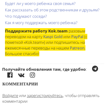
Будет ли у моего ребенка своя семья?
Как рассказать об этом родственникам и друзьям?
Что подумают соседи?
Как я могу поддержать моего ребенка?
Поддержите работу Kok.team
разовым
переводом на карту
Kaspi Gold
или
PayPal
(с
пометкой «Kok.team») или подпишитесь на
ежемесячные переводы на нашем
Patreon
.
Большое спасибо!
Получайте обновления там, где удобно
:
КОММЕНТАРИИ
Войдите
или
зарегистрируйтесь
, чтобы отправлять
комментарии