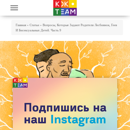
Перейти к основному содержанию
Вы Здесь
Главная
»
Статьи
»
Вопросы, Которые Задают Родители Лесбиянок, Геев
И Бисексуальных Детей. Часть 9