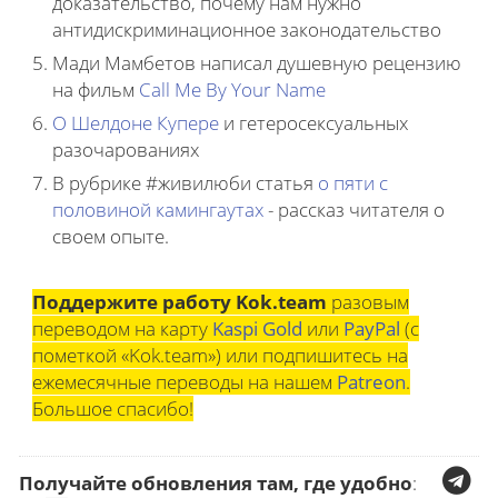
доказательство, почему нам нужно
антидискриминационное законодательство
Мади Мамбетов написал душевную рецензию
на фильм
Call Me By Your Name
О Шелдоне Купере
и гетеросексуальных
разочарованиях
В рубрике #живилюби статья
о пяти с
половиной камингаутах
- рассказ читателя о
своем опыте.
Поддержите работу Kok.team
разовым
переводом на карту
Kaspi Gold
или
PayPal
(с
пометкой «Kok.team») или подпишитесь на
ежемесячные переводы на нашем
Patreon
.
Большое спасибо!
Получайте обновления там, где удобно
: