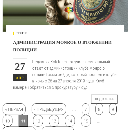
СТАТЬИ
АДМИНИСТРАЦИЯ MONROE О ВТОРЖЕНИИ
ПОЛИЦИИ
Редакция Kok.team получила официальный
27
ответ от администрации клуба Монро о
полицейском рейде, который прошел в клубе
АПР
в ночь с 26 на 27 апреля 2019 года. Клуб
намерен обратиться в прокуратуру и суд.
ПОДРОБНЕЕ
Страницы
…
« ПЕРВАЯ
‹ ПРЕДЫДУЩАЯ
7
8
9
…
10
11
12
13
14
15