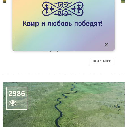
СТАТЬИ
СМЕХ СКВОЗЬ СТИГМУ
Казахстанские власти, чиновники и полиция
22
заслуживают того, чтобы их зло высмеивали
карикатуристы. Но заслуживают ли геи,
ИЮН
чтобы в основе политической карикатуры
лежали стигматизирующие их стереотипы?
ПОДРОБНЕЕ
2986
